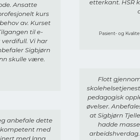
etterkant. HSR k
ode. Ansatte
profesjonelt kurs
 behov av. Kurset
ilgangen til e-
Pasient- og Kvalit
erdifull. Vi har
befaler Sigbjørn
nn skulle være.
Flott gjennom
skolehelsetjene
pedagogisk opple
øvelser. Anbefale
at Sigbjørn Tjel
jeg anbefale dette
hadde masse 
m kompetent med
arbeidshverdag. V
inert med lang