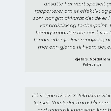
ansatte har vært spesielt g
rapporterer om et effektivt og 
som har gitt akkurat det de er i
var praktisk og to-the-point. T
læringsmodulen har også vært v
funnet vår nye leverandør og an
mer enn gjerne til hvem det e
Kjetil S. Nordstrøm
Kirkeverge
På vegne av oss 7 deltakere vil 
kurset. Kursleder framstår so
god teoretisk kunnskap komb