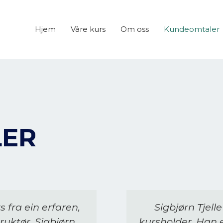
Hjem
Våre kurs
Om oss
Kundeomtaler
ER
 fra ein erfaren,
Sigbjørn Tjell
ruktør. Sigbjørn
kursholder. Han 