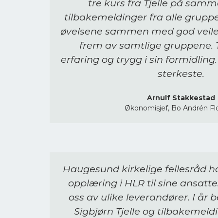
tre kurs fra Tjelle på sam
tilbakemeldinger fra alle grupp
øvelsene sammen med god veiled
frem av samtlige gruppene. T
erfaring og trygg i sin formidling
sterkeste.
Arnulf Stakkestad
Økonomisjef, Bo Andrén Fl
Haugesund kirkelige fellesråd ha
opplæring i HLR til sine ansatte
oss av ulike leverandører. I år b
Sigbjørn Tjelle og tilbakemeld