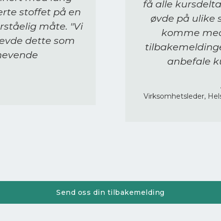
få alle kursdelta
erte stoffet på en
øvde på ulike s
ståelig måte. "Vi
komme med v
evde dette som
tilbakemeldinge
hevende
anbefale ku
Virksomhetsleder, Hel
Send oss din tilbakemelding