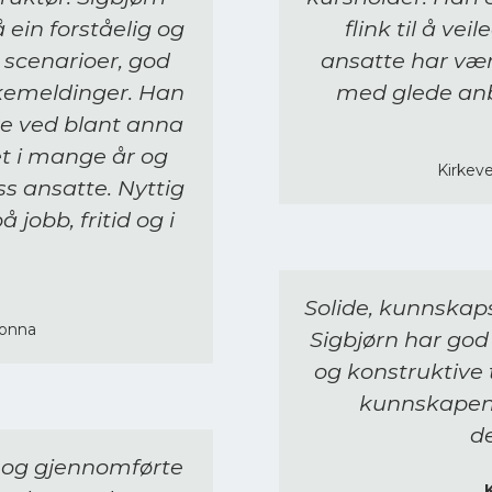
ein forståelig og
flink til å ve
 scenarioer, god
ansatte har vær
akemeldinger. Han
med glede anb
re ved blant anna
t i mange år og
Kirkeve
ss ansatte. Nyttig
obb, fritid og i
Solide, kunnskaps
onna​
Sigbjørn har god
og konstruktive
kunnskapen 
d
r og gjennomførte