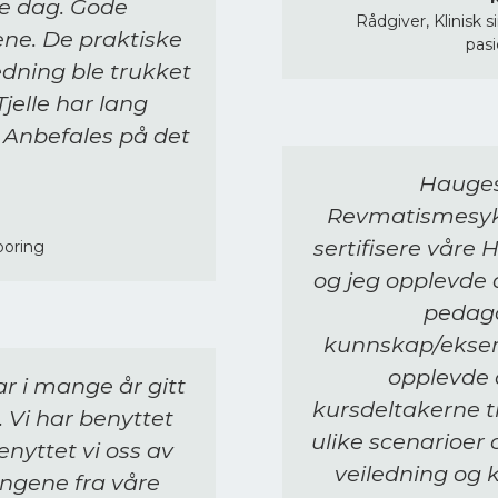
me dag. Gode
Rådgiver, Klinisk 
ene. De praktiske
pasi
ning ble trukket
jelle har lang
. Anbefales på det
Hauges
Revmatismesykeh
sertifisere våre 
ooring
og jeg opplevde a
pedag
kunnskap/eksemp
opplevde at
r i mange år gitt
kursdeltakerne ti
. Vi har benyttet
ulike scenarioer
enyttet vi oss av
veiledning og 
ingene fra våre