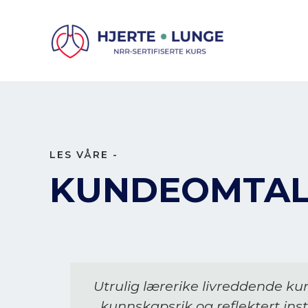
LES VÅRE -
KUNDEOMTAL
Utrulig lærerike livreddende kurs
kunnskapsrik og reflektert inst