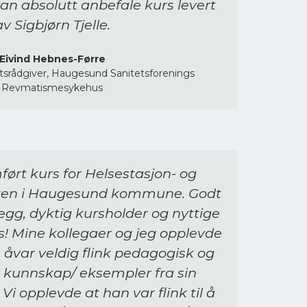
an absolutt anbefale kurs levert
av Sigbjørn Tjelle.
Eivind Hebnes-Førre
etsrådgiver, Haugesund Sanitetsforenings
Revmatismesykehus
ført kurs for Helsestasjon- og
sten i Haugesund kommune. Godt
gg, dyktig kursholder og nyttige
s! Mine kollegaer og jeg opplevde
le åvar veldig flink pedagogisk og
kunnskap/ eksempler fra sin
i opplevde at han var flink til å